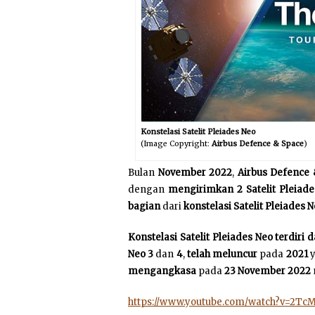
Konstelasi Satelit Pleiades Neo
(Image Copyright:
Airbus Defence & Space
)
Bulan
November 2022
,
Airbus Defence
dengan
mengirimkan 2 Satelit Pleiade
bagian
dari
konstelasi Satelit Pleiades 
Konstelasi Satelit Pleiades Neo terdiri 
Neo 3
dan
4
,
telah meluncur
pada
2021
y
mengangkasa
pada
23 November 2022
https://www.youtube.com/watch?v=2Tc