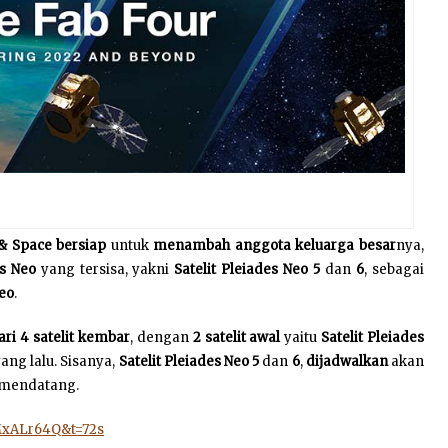
 & Space
bersiap
untuk
menambah anggota keluarga besar
nya,
s Neo
yang tersisa, yakni
Satelit Pleiades Neo 5
dan
6
, sebagai
Neo
.
dari 4 satelit kembar
, dengan
2 satelit awal
yaitu
Satelit Pleiades
ang lalu. Sisanya,
Satelit Pleiades Neo 5
dan
6
,
dijadwalkan
akan
mendatang.
MxALr64Q&t=72s