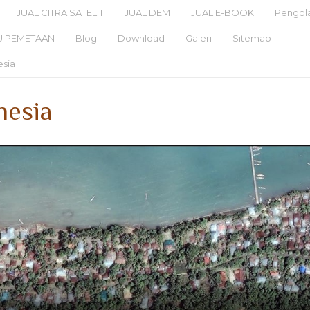
JUAL CITRA SATELIT
JUAL DEM
JUAL E-BOOK
Pengola
U PEMETAAN
Blog
Download
Galeri
Sitemap
esia
nesia