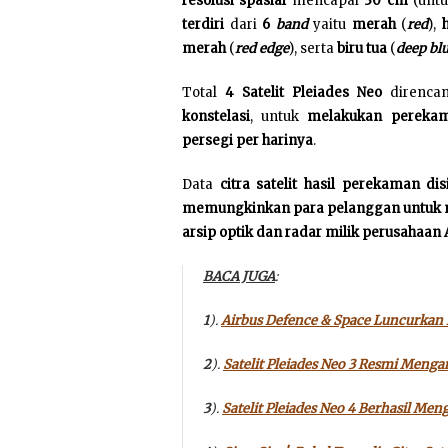
resolusi spasial
mencapai
30 cm
(untu
terdiri
dari
6
band
yaitu
merah
(
red
),
merah
(
red edge
), serta
biru tua
(
deep bl
Total
4 Satelit Pleiades Neo
direncan
konstelasi
, untuk
melakukan perekam
persegi per harinya
.
Data
citra satelit hasil perekaman
di
memungkinkan para pelanggan untuk 
arsip optik dan radar milik perusahaan
BACA JUGA
:
1
).
Airbus Defence & Space Luncurkan 
2
).
Satelit Pleiades Neo 3 Resmi Meng
3
).
Satelit Pleiades Neo 4 Berhasil Me