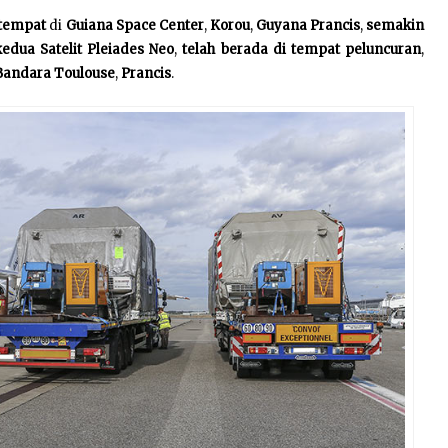
tempat
di
Guiana Space Center
,
Korou
,
Guyana Prancis
,
semakin
kedua Satelit Pleiades Neo
,
telah berada di tempat peluncuran
,
Bandara Toulouse
,
Prancis
.