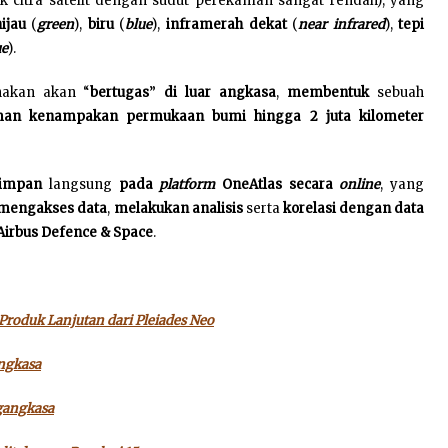
k citra satelit dengan sudut perekaman sangat rendah), yang
hijau
(
green
),
biru
(
blue
),
inframerah dekat
(
near infrared
),
tepi
ue
).
akan akan “
bertugas
”
di luar angkasa
,
membentuk
sebuah
an kenampakan permukaan bumi hingga 2 juta kilometer
simpan
langsung
pada
platform
OneAtlas secara
online
, yang
mengakses data
,
melakukan analisis
serta
korelasi dengan data
 Airbus Defence & Space
.
Produk Lanjutan dari Pleiades Neo
angkasa
ngangkasa