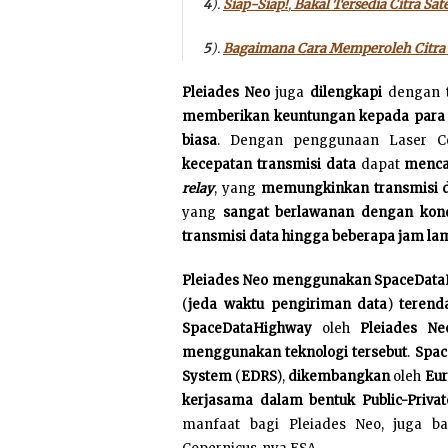
4
).
Siap-Siap!
,
Bakal Tersedia Citra Sat
5
).
Bagaimana Cara Memperoleh Citra S
P
leiades Neo
juga
dilengkapi
dengan
memberikan keuntungan kepada para p
biasa
. Dengan penggunaan Laser Co
kecepatan transmisi data
dapat
mencap
relay
, yang
memungkinkan transmisi d
yang
sangat
berlawanan dengan kondi
transmisi data hingga beberapa jam l
Pleiades Neo
menggunakan SpaceData
(
jeda waktu pengiriman data
)
terend
SpaceDataHighway
oleh
Pleiades N
menggunakan teknologi tersebut
.
Spac
System
(
EDRS
),
dikembangkan
oleh
Eur
kerjasama dalam bentuk Public-Privat
manfaat bagi Pleiades Neo, juga b