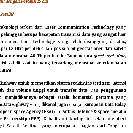
elit dengan Resolusi 15 cm
atelit?
teknologi terkini dari Laser Communication Technology
yang
elanggan berupa kecepatan transmisi data yang sangat luar
mmunication Technology yang telah disinggung di atas,
ai 1.8 Gbit per detik
dan
posisi orbit geostasioner dari satelit
ata mencapai 40 Tb per hari ke Bumi secara
quasi
–
real
–
time
,
si satelit saat ini yang terkadang mencapai keterlambatan
amanya
.
Highway
untuk memastikan sistem reaktivitas tertinggi
,
latensi
ah
, dan
volume tinggi untuk transfer data
. Dan
penggunaan
eo menjadikannya sebagai satelit komersial pertama
yang
eDataHighway
yang
dikenal juga
sebagai
European Data Relay
opean Space Agency
(
ESA
) dan
Airbus Defence & Space
,
melalui
e Partnership
(
PPP
). Kehadiran teknologi ini selain memberi
agi Satelit Sentinel yang merupakan bagian dari Program