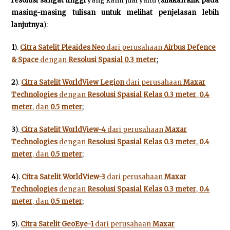
resolusi sangat tinggi
yang kami jual yaitu (
silakan klik pada
masing-masing tulisan untuk melihat penjelasan lebih
lanjutnya
):
1
).
Citra Satelit Pleaides Neo
dari perusahaan
Airbus Defence
& Space
dengan
Resolusi Spasial 0.3 meter
;
2
).
Citra Satelit WorldView Legion
dari perusahaan
Maxar
Technologies
dengan
Resolusi Spasial
Kelas 0.3 meter
,
0.4
meter
, dan
0.5 meter
;
3
).
Citra Satelit WorldView-4
dari perusahaan
Maxar
Technologies
dengan
Resolusi Spasial Kelas 0.3 meter
,
0.4
meter
, dan
0.5 meter
;
4
).
Citra Satelit WorldView-3
dari perusahaan
Maxar
Technologies
dengan
Resolusi Spasial Kelas 0.3 meter
,
0.4
meter
, dan
0.5 meter
;
5
).
Citra Satelit GeoEye-1
dari perusahaan
Maxar