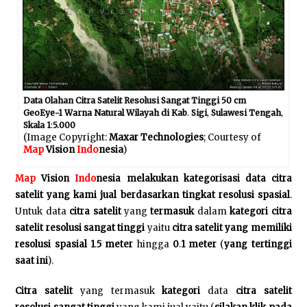
Data Olahan Citra Satelit Resolusi Sangat Tinggi 50 cm
GeoEye-1 Warna Natural Wilayah di Kab
.
Sigi
,
Sulawesi Tengah
,
Skala 1
:
5.000
(Image Copyright:
Maxar Technologies
; Courtesy of
Map
Vision
Indo
nesia
)
Map
Vision
Indo
nesia melakukan kategorisasi data citra
satelit yang kami jual berdasarkan tingkat resolusi spasial
.
Untuk data
citra satelit
yang
termasuk
dalam
kategori citra
satelit resolusi sangat tinggi
yaitu
citra satelit yang memiliki
resolusi spasial 1
.
5 meter
hingga
0
.
1 meter
(
yang tertinggi
saat ini
).
Citra satelit
yang termasuk
kategori
data
citra satelit