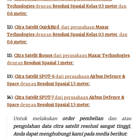
Technologies
dengan
Resolusi Spasial Kelas 0.5 meter
dan
0.6 meter
;
12
).
Citra Satelit QuickBird
dari perusahaan
Maxar
Technologies
dengan
Resolusi Spasial Kelas 0.5 meter
, dan
0.6 meter
;
11
).
Citra Satelit Ikonos
dari perusahaan
Maxar Technologies
dengan
Resolusi Spasial 1 meter
;
13
).
Citra Satelit SPOT-6
dari perusahaan
Airbus Defence &
Space
dengan
Resolusi Spasial 1.5 meter
;
14
).
Citra Satelit SPOT-7
dari perusahaan
Airbus Defence &
Space
dengan
Resolusi Spasial 1.5 meter
;
Untuk melakukan
order pembelian
dan atau
pengolahan data citra satelit resolusi sangat tinggi
,
Anda dapat menghubungi kami pada media berikut
: