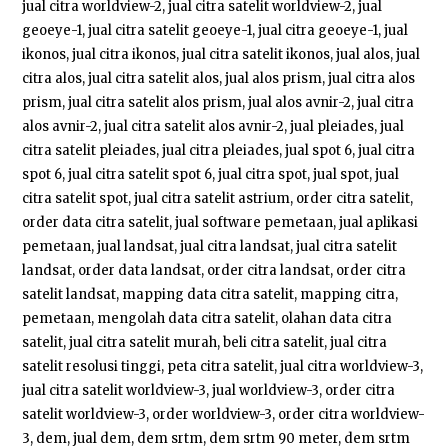
jual citra worldview-2, jual citra satelit worldview-2, jual
geoeye-1, jual citra satelit geoeye-1, jual citra geoeye-1, jual
ikonos, jual citra ikonos, jual citra satelit ikonos, jual alos, jual
citra alos, jual citra satelit alos, jual alos prism, jual citra alos
prism, jual citra satelit alos prism, jual alos avnir-2, jual citra
alos avnir-2, jual citra satelit alos avnir-2, jual pleiades, jual
citra satelit pleiades, jual citra pleiades, jual spot 6, jual citra
spot 6, jual citra satelit spot 6, jual citra spot, jual spot, jual
citra satelit spot, jual citra satelit astrium, order citra satelit,
order data citra satelit, jual software pemetaan, jual aplikasi
pemetaan, jual landsat, jual citra landsat, jual citra satelit
landsat, order data landsat, order citra landsat, order citra
satelit landsat, mapping data citra satelit, mapping citra,
pemetaan, mengolah data citra satelit, olahan data citra
satelit, jual citra satelit murah, beli citra satelit, jual citra
satelit resolusi tinggi, peta citra satelit, jual citra worldview-3,
jual citra satelit worldview-3, jual worldview-3, order citra
satelit worldview-3, order worldview-3, order citra worldview-
3, dem, jual dem, dem srtm, dem srtm 90 meter, dem srtm