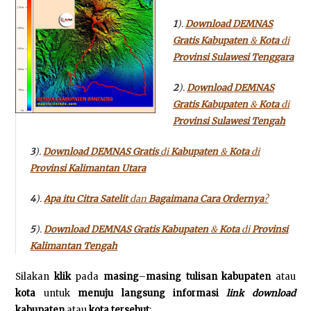
1
).
Download DEMNAS
Gratis Kabupaten
&
Kota
di
Provinsi Sulawesi Tenggara
2
).
Download DEMNAS
Gratis Kabupaten
&
Kota
di
Provinsi Sulawesi Tengah
3
).
Download DEMNAS Gratis
di
Kabupaten
&
Kota
di
Provinsi Kalimantan Utara
4
).
Apa itu Citra Satelit
dan
Bagaimana Cara Ordernya
?
5
).
Download DEMNAS Gratis Kabupaten
&
Kota
di
Provinsi
Kalimantan Tengah
Silakan
klik
pada
masing
–
masing tulisan kabupaten
atau
kota
untuk
menuju langsung informasi
link
download
kabupaten
atau
kota tersebut
: