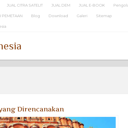
JUAL CITRA SATELIT
JUAL DEM
JUAL E-BOOK
Pengola
U PEMETAAN
Blog
Download
Galeri
Sitemap
esia
nesia
 yang Direncanakan