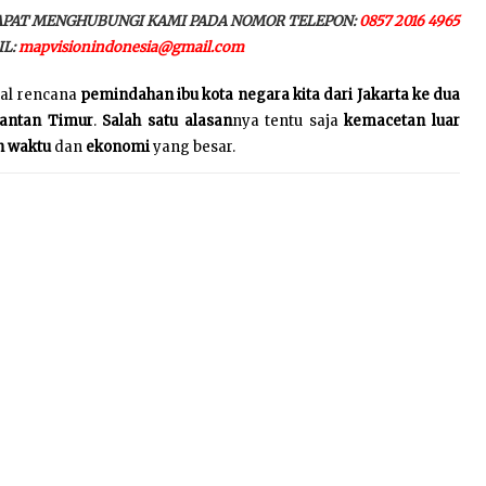
APAT MENGHUBUNGI KAMI PADA NOMOR TELEPON:
0857 2016 4965
IL:
mapvisionindonesia@gmail.com
hal rencana
pemindahan ibu kota negara kita
dari Jakarta ke dua
mantan Timur
.
Salah satu alasan
nya tentu saja
kemacetan luar
n waktu
dan
ekonomi
yang besar.