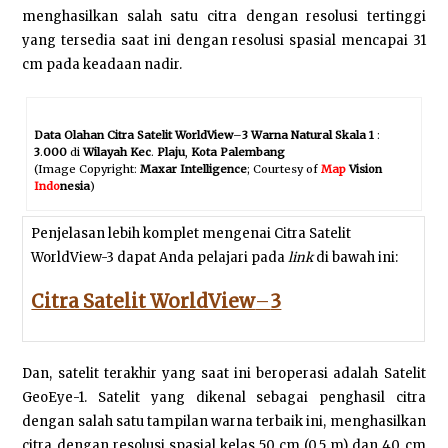
menghasilkan salah satu citra dengan resolusi tertinggi
yang tersedia saat ini dengan resolusi spasial mencapai 31
cm pada keadaan nadir.
Data Olahan Citra Satelit WorldView
–
3
Warna Natural Skala 1
:
3
.
000
di
Wilayah Kec
.
Plaju
,
Kota Palembang
(Image Copyright:
Maxar Intelligence
; Courtesy of
Map
Vision
Indo
nesia
)
Penjelasan lebih komplet mengenai Citra Satelit
WorldView-3 dapat Anda pelajari pada
link
di bawah ini:
Citra Satelit WorldView
–
3
Dan, satelit terakhir yang saat ini beroperasi adalah Satelit
GeoEye-1. Satelit yang dikenal sebagai penghasil citra
dengan salah satu tampilan warna terbaik ini, menghasilkan
citra dengan resolusi spasial kelas 50 cm (0,5 m) dan 40 cm