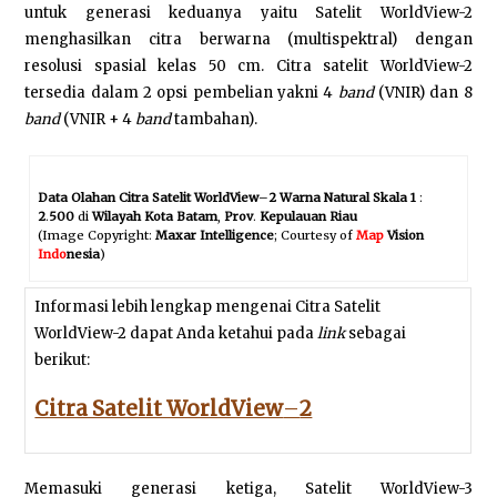
untuk generasi keduanya yaitu Satelit WorldView-2
menghasilkan citra berwarna (multispektral) dengan
resolusi spasial kelas 50 cm. Citra satelit WorldView-2
tersedia dalam 2 opsi pembelian yakni 4
band
(VNIR) dan 8
band
(VNIR + 4
band
tambahan).
Data Olahan Citra Satelit WorldView
–
2 Warna Natural Skala 1
:
2
.
500
di
Wilayah Kota Batam
,
Prov
.
Kepulauan Riau
(Image Copyright:
Maxar Intelligence
; Courtesy of
Map
Vision
Indo
nesia
)
Informasi lebih lengkap mengenai Citra Satelit
WorldView-2 dapat Anda ketahui pada
link
sebagai
berikut:
Citra Satelit WorldView
–
2
Memasuki generasi ketiga, Satelit WorldView-3