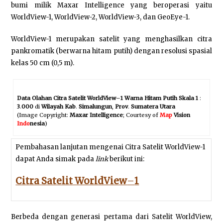
bumi milik Maxar Intelligence yang beroperasi yaitu
WorldView-1, WorldView-2, WorldView-3, dan GeoEye-1.
WorldView-1 merupakan satelit yang menghasilkan citra
pankromatik (berwarna hitam putih) dengan resolusi spasial
kelas 50 cm (0,5 m).
Data Olahan Citra Satelit WorldView
–
1 Warna Hitam Putih Skala 1
:
3
.
000
di
Wilayah
Kab
.
Simalungun
,
Prov
.
Sumatera Utara
(Image Copyright:
Maxar Intelligence
; Courtesy of
Map
Vision
Indo
nesia
)
Pembahasan lanjutan mengenai Citra Satelit WorldView-1
dapat Anda simak pada
link
berikut ini:
Citra Satelit WorldView
–
1
Berbeda dengan generasi pertama dari Satelit WorldView,