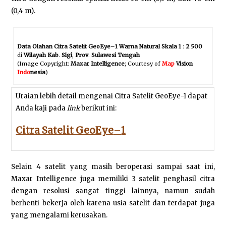
(0,4 m).
Data Olahan Citra Satelit GeoEye
–
1 Warna Natural Skala 1
:
2
.
500
di
Wilayah Kab
.
Sigi
,
Prov
.
Sulawesi Tengah
(Image Copyright:
Maxar Intelligence
; Courtesy of
Map
Vision
Indo
nesia
)
Uraian lebih detail mengenai Citra Satelit GeoEye-1 dapat
Anda kaji pada
link
berikut ini:
Citra Satelit GeoEye
–
1
Selain 4 satelit yang masih beroperasi sampai saat ini,
Maxar Intelligence juga memiliki 3 satelit penghasil citra
dengan resolusi sangat tinggi lainnya, namun sudah
berhenti bekerja oleh karena usia satelit dan terdapat juga
yang mengalami kerusakan.