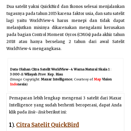
Dua satelit yakni QuickBird dan Ikonos selesai menjalankan
tugasnya pada tahun 2015 karena faktor usia, dan satu satelit
lagi yaitu WorldView-4 harus menepi dan tidak dapat
melanjutkan misinya dikarenakan mengalami kerusakan
pada bagian Control Moment Gyros (CMGs) pada akhir tahun
2018 atau hanya berselang 2 tahun dari awal Satelit
WorldView-4 mengangkasa.
Data Olahan Citra Satelit WorldView
–
4 Warna Natural Skala 1
:
3
.
000
di
Wilayah Prov
.
Kep. Riau
(Image Copyright:
Maxar Intelligence
; Courtesy of
Map
Vision
Indo
nesia
)
Pemaparan lebih lengkap mengenai 3 satelit dari Maxar
Intelligence yang sudah berhenti beroperasi, dapat Anda
klik pada
link
–
link
berikut ini:
1
).
Citra Satelit QuickBird