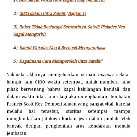
1
).
Dua Satelit WorldView Legion Siap Meluncur
2
).
2023 dalam Citra Satelit
(
Bagian 1
)
3
).
Roket Tidak Berfungsi Semestinya
,
Satelit Pleiades Neo
Gagal Mengorbit
4
).
Satelit Pleiades Neo 4 Berhasil Mengangkasa
5
).
Bagaimana Cara Memperoleh Citra Satelit?
Nakhoda akhirnya mengeluarkan seruan
mayday
sekitar
hampir jam 01:30 waktu setempat, untuk memberi tahu
pihak berwenang bahwa kapal kehilangan kendali dan
dalam waktu tidak lama lagi akan menghantam Jembatan
Francis Scott Key. Pemberitahuan yang sangat vital, karena
melalui hal tersebut, otoritas setempat mampu
menghindarkan jatuhnya korban jiwa dalam jumlah lebih
banyak dengan penghentian arus kendaraan menuju
jembatan.