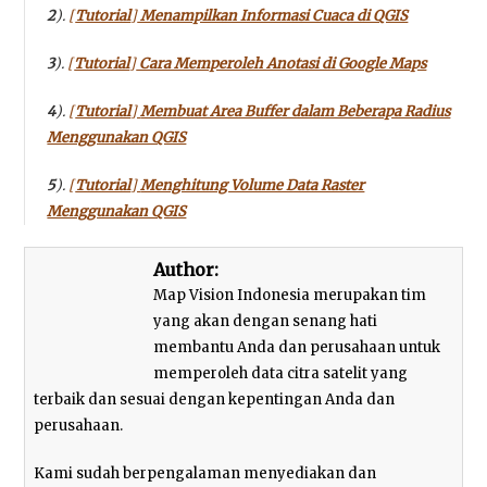
2
).
[
Tutorial
]
Menampilkan Informasi Cuaca di QGIS
3
).
[
Tutorial
]
Cara Memperoleh Anotasi di Google Maps
4
).
[
Tutorial
]
Membuat Area Buffer dalam Beberapa Radius
Menggunakan QGIS
5
).
[
Tutorial
]
Menghitung Volume Data Raster
Menggunakan QGIS
Author:
Map Vision Indonesia merupakan tim
yang akan dengan senang hati
membantu Anda dan perusahaan untuk
memperoleh data citra satelit yang
terbaik dan sesuai dengan kepentingan Anda dan
perusahaan.
Kami sudah berpengalaman menyediakan dan